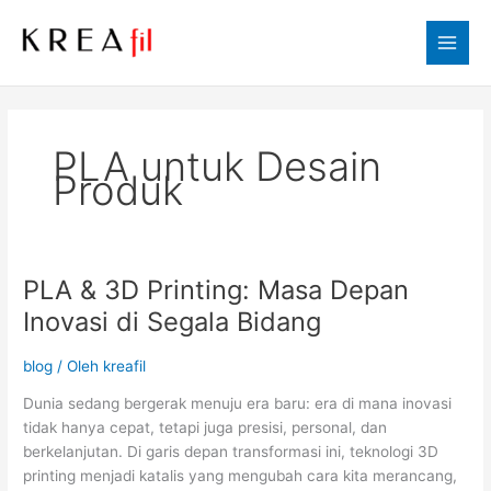
Lewati
ke
konten
PLA untuk Desain
Produk
PLA & 3D Printing: Masa Depan
PLA
&
Inovasi di Segala Bidang
3D
Printing:
blog
/ Oleh
kreafil
Masa
Dunia sedang bergerak menuju era baru: era di mana inovasi
Depan
tidak hanya cepat, tetapi juga presisi, personal, dan
Inovasi
berkelanjutan. Di garis depan transformasi ini, teknologi 3D
di
printing menjadi katalis yang mengubah cara kita merancang,
Segala