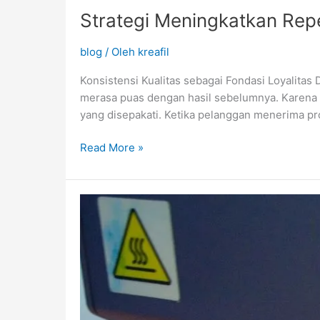
Strategi Meningkatkan Repe
blog
/ Oleh
kreafil
Konsistensi Kualitas sebagai Fondasi Loyalitas 
merasa puas dengan hasil sebelumnya. Karena itu,
yang disepakati. Ketika pelanggan menerima pr
Read More »
Cara
Menentukan
Material
3D
Printing
Sesuai
Jenis