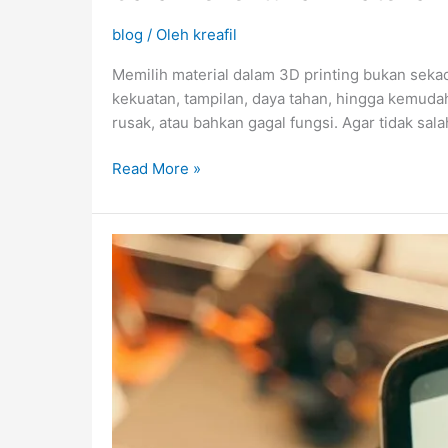
blog
/ Oleh
kreafil
Memilih material dalam 3D printing bukan sekad
kekuatan, tampilan, daya tahan, hingga kemuda
rusak, atau bahkan gagal fungsi. Agar tidak sal
Read More »
3D
Printing
untuk
UMKM:
Peluang
Produk
Custom
yang
Menjanjikan