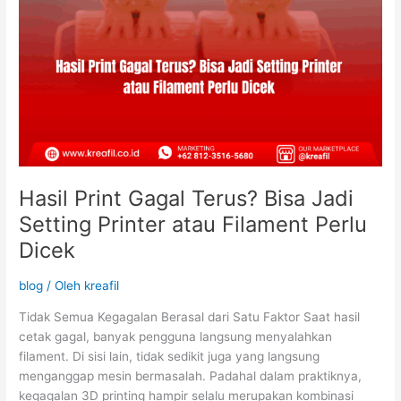
Perlu
Dicek
Hasil Print Gagal Terus? Bisa Jadi
Setting Printer atau Filament Perlu
Dicek
blog
/ Oleh
kreafil
Tidak Semua Kegagalan Berasal dari Satu Faktor Saat hasil
cetak gagal, banyak pengguna langsung menyalahkan
filament. Di sisi lain, tidak sedikit juga yang langsung
menganggap mesin bermasalah. Padahal dalam praktiknya,
kegagalan 3D printing hampir selalu merupakan kombinasi