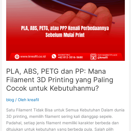
yang
Paling
Cocok
untuk
Kebutuhanmu?
PLA, ABS, PETG dan PP: Mana
Filament 3D Printing yang Paling
Cocok untuk Kebutuhanmu?
blog
/ Oleh
kreafil
Satu Filament Tidak Bisa untuk Semua Kebutuhan Dalam dunia
3D printing, memilih filament sering kali dianggap sepele.
Padahal, setiap jenis filament memiliki karakter berbeda dan
ditujukan untuk kebutuhan yang berbeda pula. Salah pilih