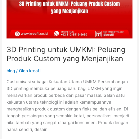
3D Printing untuk UMKM: Peluang
Produk Custom yang Menjanjikan
blog
/ Oleh
kreafil
Customisasi sebagai Kekuatan Utama UMKM Perkembangan
3D printing membuka peluang baru bagi UMKM yang ingin
menawarkan produk berbeda dari pasar massal. Salah satu
kekuatan utama teknologi ini adalah kemampuannya
menghasilkan produk custom dengan fleksibel dan efisien. Di
tengah persaingan yang semakin ketat, personalisasi menjadi
nilai tambah yang sangat dihargai konsumen. Produk dengan
nama sendiri, desain