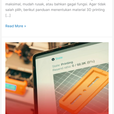
maksimal, mudah rusak, atau bahkan gagal fungsi. Agar tidak
salah pilih, berikut panduan menentukan material 3D printing
[…]
Read More »
3D
Printing
untuk
UMKM:
Peluang
Produk
Custom
yang
Menjanjikan