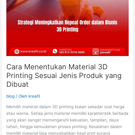
Cara Menentukan Material 3D
Printing Sesuai Jenis Produk yang
Dibuat
blog
/ Oleh
kreafil
Memilih material dalam 3D printing bukan sekadar soal harga
atau warna. Setiap jenis material memiliki karakteristik berbeda
yang akan sangat memengaruhi kekuatan, tampilan, daya
tahan, hingga kemudahan proses printing. Kesalahan dalam
memilih material bisa menyebabkan hasil print kurang