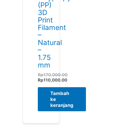
(PP)
3D
Print
Filament
–
Natural
–
1.75
mm
Rp
170,000.00
Rp
110,000.00
Tambah
ke
keranjang