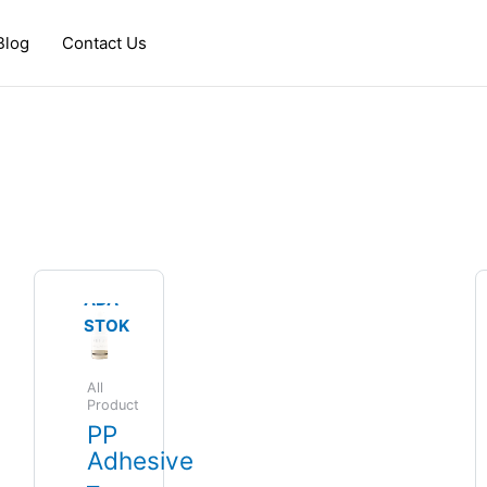
Blog
Contact Us
TIDAK
ADA
STOK
All
Product
PP
Adhesive
–