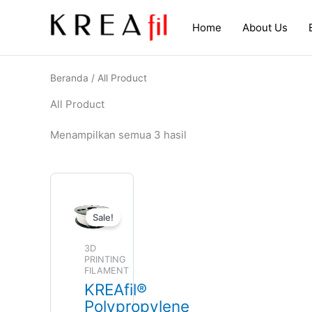
Lewati
ke
Home
About Us
konten
Beranda
/ All Product
All Product
Menampilkan semua 3 hasil
Harga
Harga
aslinya
saat
adalah:
ini
Rp170,000.00.
adalah:
Sale!
Rp110,000.00.
3D
PRINTING
FILAMENT
KREAfil®
Polypropylene