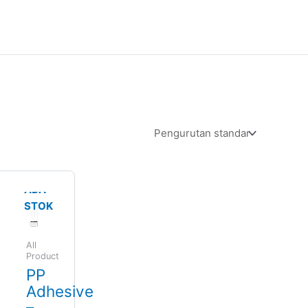
TIDAK
ADA
STOK
All
Product
PP
Adhesive
–