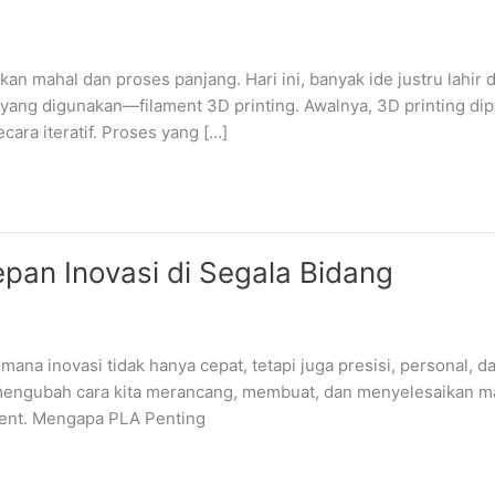
n mahal dan proses panjang. Hari ini, banyak ide justru lahir 
l yang digunakan—filament 3D printing. Awalnya, 3D printing dipa
cara iteratif. Proses yang […]
pan Inovasi di Segala Bidang
ana inovasi tidak hanya cepat, tetapi juga presisi, personal, d
g mengubah cara kita merancang, membuat, dan menyelesaikan mas
ment. Mengapa PLA Penting