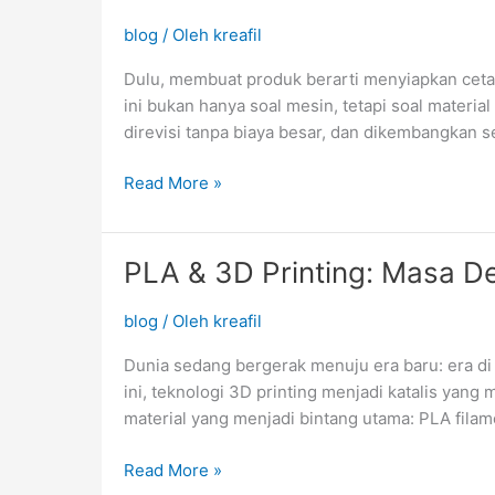
blog
/ Oleh
kreafil
Dulu, membuat produk berarti menyiapkan cetaka
ini bukan hanya soal mesin, tetapi soal materia
direvisi tanpa biaya besar, dan dikembangkan se
Read More »
PLA & 3D Printing: Masa De
PLA
&
3D
blog
/ Oleh
kreafil
Printing:
Dunia sedang bergerak menuju era baru: era di m
Masa
ini, teknologi 3D printing menjadi katalis yan
Depan
material yang menjadi bintang utama: PLA fila
Inovasi
di
Read More »
Segala