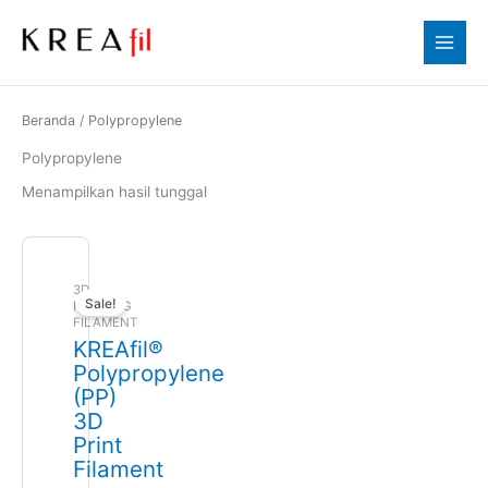
Lewati
ke
konten
Beranda
/ Polypropylene
Polypropylene
Menampilkan hasil tunggal
Harga
Harga
aslinya
saat
adalah:
ini
3D
Rp170,000.00.
adalah:
Sale!
PRINTING
Rp110,000.00.
FILAMENT
KREAfil®
Polypropylene
(PP)
3D
Print
Filament